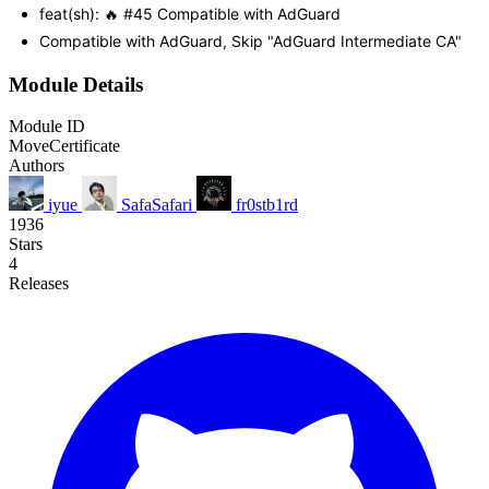
feat(sh): 🔥 #45 Compatible with AdGuard
Compatible with AdGuard, Skip "AdGuard Intermediate CA"
Module Details
Module ID
MoveCertificate
Authors
iyue
SafaSafari
fr0stb1rd
1936
Stars
4
Releases