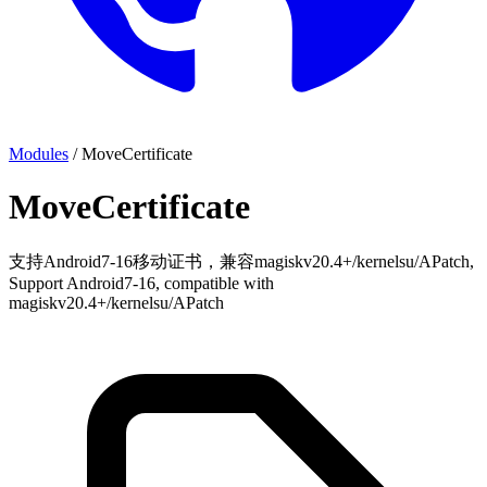
Modules
/
MoveCertificate
MoveCertificate
支持Android7-16移动证书，兼容magiskv20.4+/kernelsu/APatch,
Support Android7-16, compatible with
magiskv20.4+/kernelsu/APatch