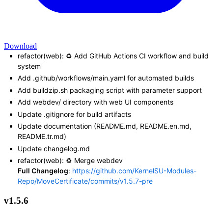
Download
refactor(web): ♻️ Add GitHub Actions CI workflow and build
system
Add .github/workflows/main.yaml for automated builds
Add buildzip.sh packaging script with parameter support
Add webdev/ directory with web UI components
Update .gitignore for build artifacts
Update documentation (README.md, README.en.md,
README.tr.md)
Update changelog.md
refactor(web): ♻️ Merge webdev
Full Changelog
:
https://github.com/KernelSU-Modules-
Repo/MoveCertificate/commits/v1.5.7-pre
v1.5.6